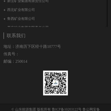
新汶矿业集团有限责任公司
西北矿业有限公司
鲁西矿业有限公司
枣庄矿业集团有限责任公司
联系我们
兖矿新疆能化有限公司
山东泰山地勘集团
地址：济南历下区经十路10777号
传真号：
新能源集团有限公司
邮编：250014
营销贸易公司
新材料有限公司
肥城矿业集团有限责任公司
贵州矿业有限公司
山东能源建工集团有限公司
装备制造集团有限公司
© 山东能源集团 版权所有
鲁ICP备10203122号
鲁公网安备