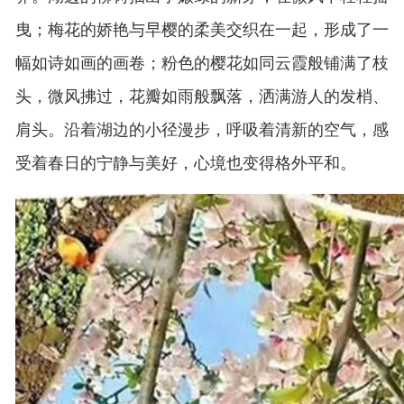
曳；梅花的娇艳与早樱的柔美交织在一起，形成了一
幅如诗如画的画卷；粉色的樱花如同云霞般铺满了枝
头，微风拂过，花瓣如雨般飘落，洒满游人的发梢、
肩头。沿着湖边的小径漫步，呼吸着清新的空气，感
受着春日的宁静与美好，心境也变得格外平和。