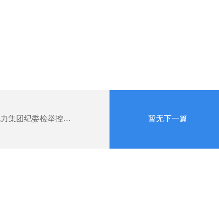
山东能源电力集团纪委检举控告公告
暂无下一篇