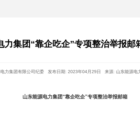
电力集团“靠企吃企”专项整治举报邮
源电力集团有限公司纪委 发布日期: 2023年04月29日 来源: 山东能源
山东能源电力集团“靠企吃企”专项整治举报邮箱